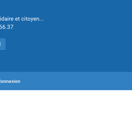
idaire et citoyen...
.66.37
l
Connexion